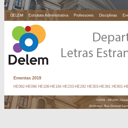
DELEM
Estrutura Administrativa
Professores
Disciplinas
Eve
Ementas 2019
HE082-HE096
HE108-HE184
HE233-HE292
HE303-HE391
HE801-H
©2026 - DELEM | Depar
Endereço: Rua General Carnei