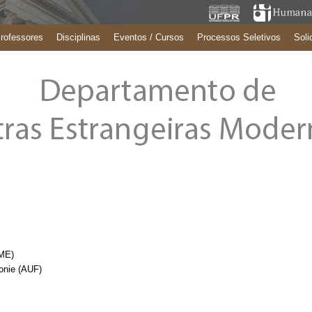
rofessores
Disciplinas
Eventos / Cursos
Processos Seletivos
Soli
SME)
honie (AUF)