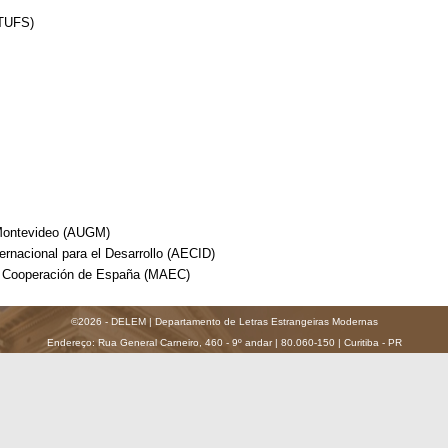
(TUFS)
 Montevideo (AUGM)
rnacional para el Desarrollo (AECID)
de Cooperación de España (MAEC)
©2026 - DELEM | Departamento de Letras Estrangeiras Modernas
Endereço: Rua General Carneiro, 460 - 9º andar | 80.060-150 | Curitiba - PR