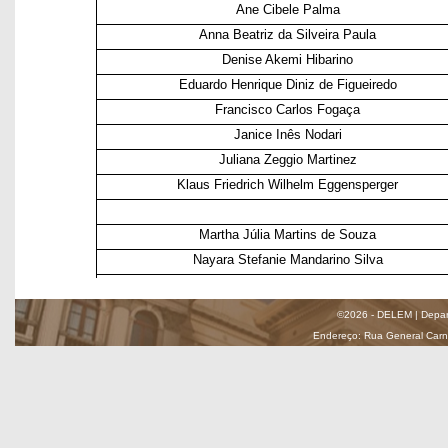
©2026 - DELEM | Depar
Endereço: Rua General Carnei